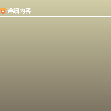
内容加载失败，可能是你的浏览器屏蔽了JS脚本！
详细内容