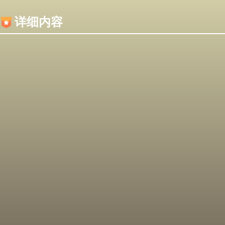
内容加载失败，可能是你的浏览器屏蔽了JS脚本！
详细内容