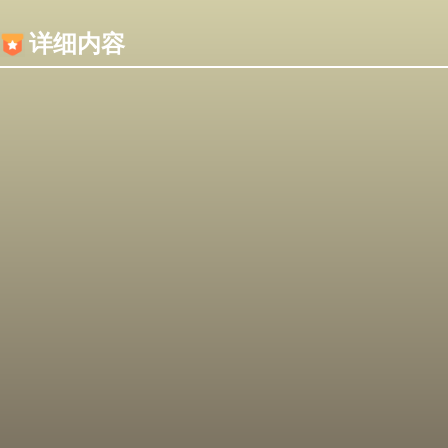
内容加载失败，可能是你的浏览器屏蔽了JS脚本！
详细内容