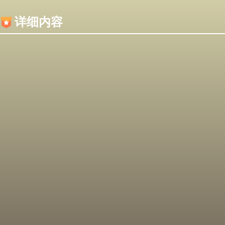
内容加载失败，可能是你的浏览器屏蔽了JS脚本！
详细内容