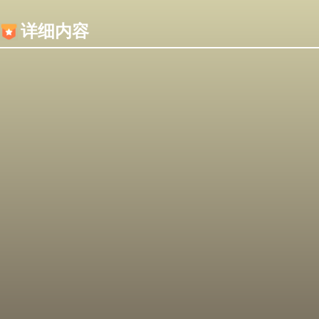
内容加载失败，可能是你的浏览器屏蔽了JS脚本！
详细内容