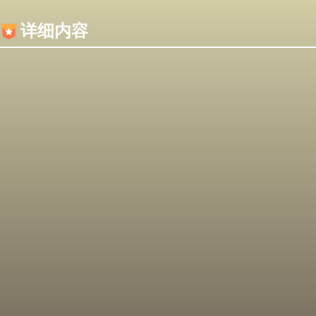
内容加载失败，可能是你的浏览器屏蔽了JS脚本！
详细内容