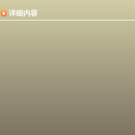
内容加载失败，可能是你的浏览器屏蔽了JS脚本！
详细内容