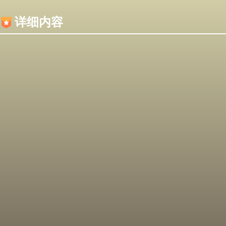
内容加载失败，可能是你的浏览器屏蔽了JS脚本！
详细内容