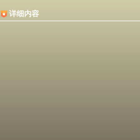
内容加载失败，可能是你的浏览器屏蔽了JS脚本！
详细内容