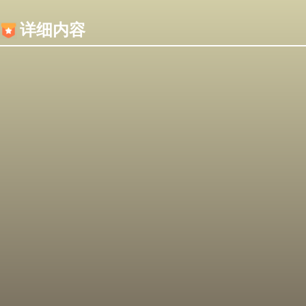
内容加载失败，可能是你的浏览器屏蔽了JS脚本！
详细内容