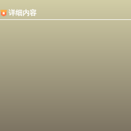
内容加载失败，可能是你的浏览器屏蔽了JS脚本！
详细内容