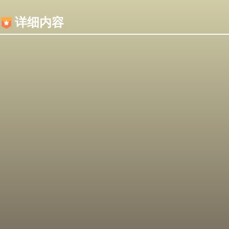
内容加载失败，可能是你的浏览器屏蔽了JS脚本！
详细内容