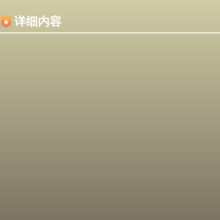
内容加载失败，可能是你的浏览器屏蔽了JS脚本！
详细内容