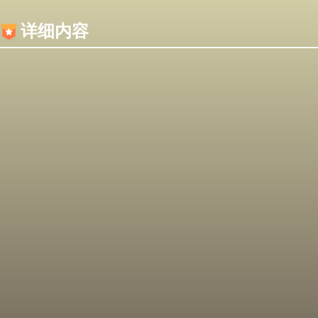
内容加载失败，可能是你的浏览器屏蔽了JS脚本！
详细内容