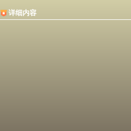
内容加载失败，可能是你的浏览器屏蔽了JS脚本！
详细内容