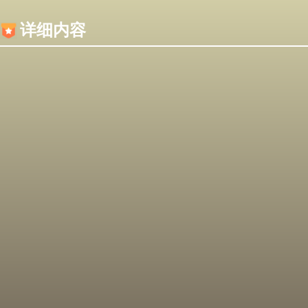
内容加载失败，可能是你的浏览器屏蔽了JS脚本！
详细内容