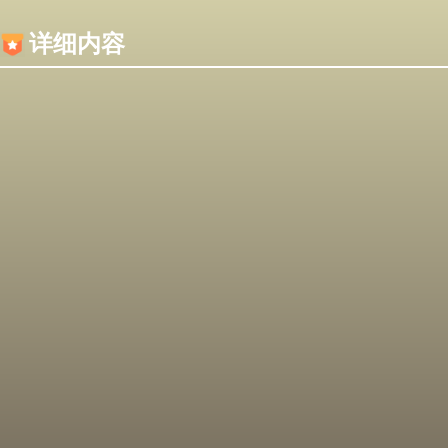
内容加载失败，可能是你的浏览器屏蔽了JS脚本！
详细内容