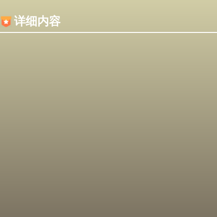
内容加载失败，可能是你的浏览器屏蔽了JS脚本！
详细内容