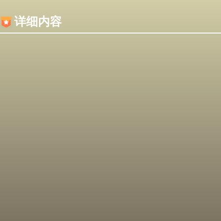
内容加载失败，可能是你的浏览器屏蔽了JS脚本！
详细内容