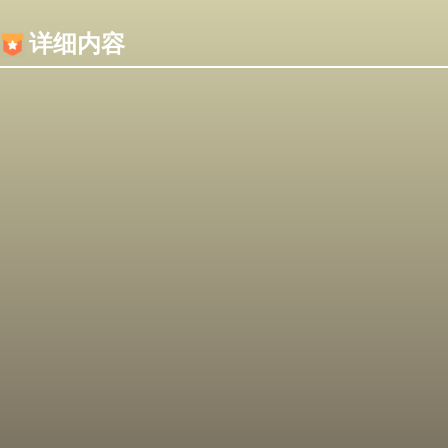
内容加载失败，可能是你的浏览器屏蔽了JS脚本！
详细内容