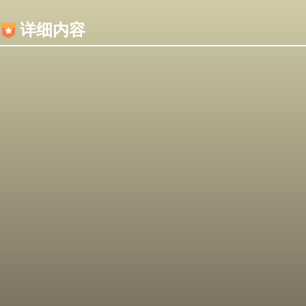
内容加载失败，可能是你的浏览器屏蔽了JS脚本！
详细内容