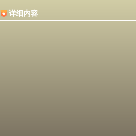
内容加载失败，可能是你的浏览器屏蔽了JS脚本！
详细内容