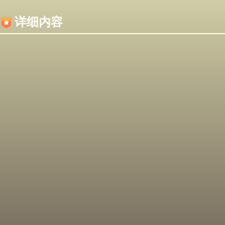
内容加载失败，可能是你的浏览器屏蔽了JS脚本！
详细内容