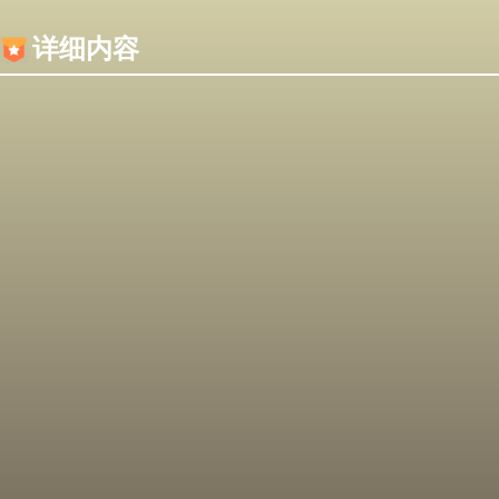
内容加载失败，可能是你的浏览器屏蔽了JS脚本！
详细内容