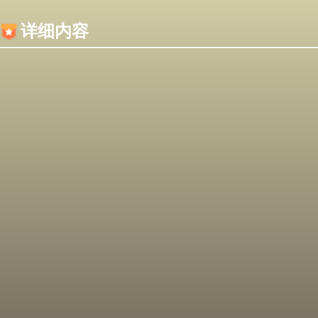
内容加载失败，可能是你的浏览器屏蔽了JS脚本！
详细内容