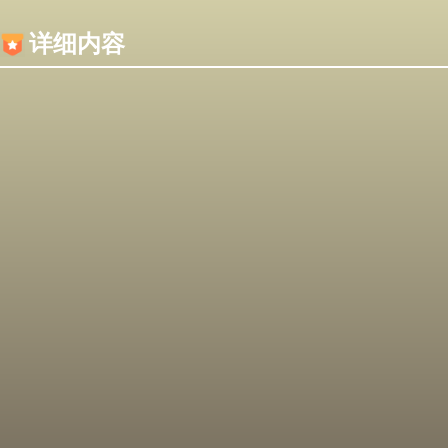
内容加载失败，可能是你的浏览器屏蔽了JS脚本！
详细内容