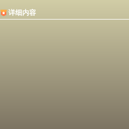
内容加载失败，可能是你的浏览器屏蔽了JS脚本！
详细内容