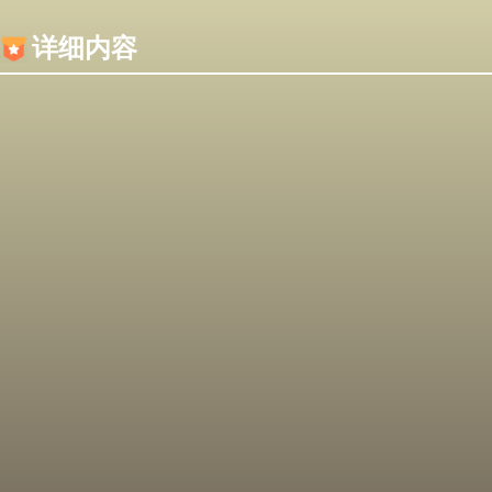
内容加载失败，可能是你的浏览器屏蔽了JS脚本！
详细内容