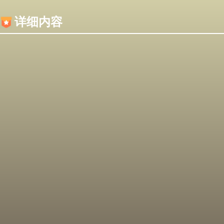
内容加载失败，可能是你的浏览器屏蔽了JS脚本！
详细内容