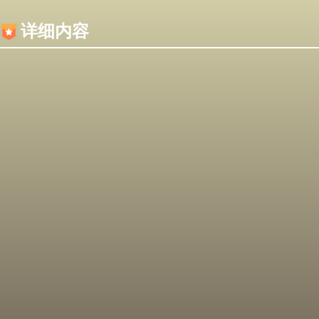
内容加载失败，可能是你的浏览器屏蔽了JS脚本！
详细内容