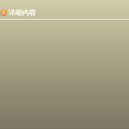
内容加载失败，可能是你的浏览器屏蔽了JS脚本！
详细内容